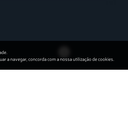
ade.
uar a navegar, concorda com a nossa utilização de cookies.
asceu de minha trajetória do profissional,
Antonio Carlos Cruz
renciais e de direção na Área de Gestão de Pessoas, antes de