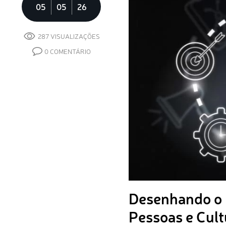
05
05
26
287 VISUALIZAÇÕES
0 COMENTÁRIO
Desenhando o F
Pessoas e Cult