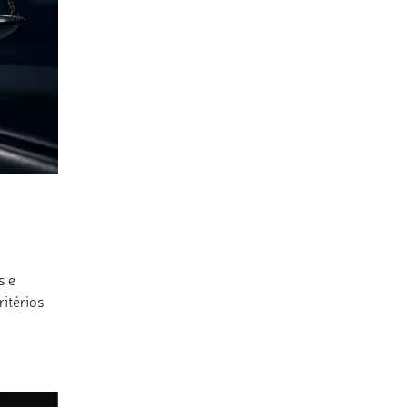
s e
itérios