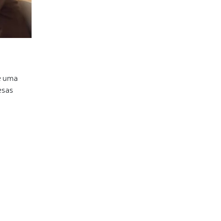
e uma
esas