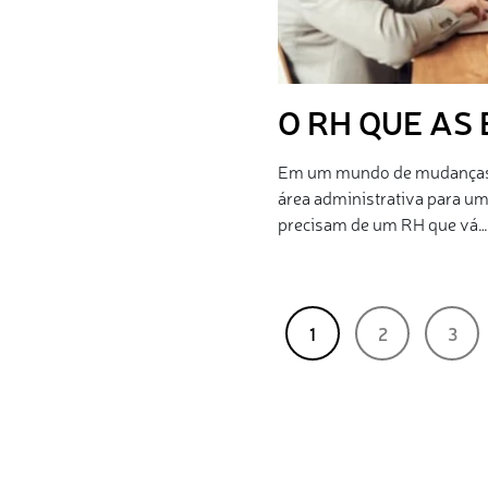
O RH QUE AS
Em um mundo de mudanças e
área administrativa para um
precisam de um RH que vá…
1
2
3