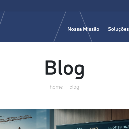
Nossa Missão
Soluções
Blog
home
|
blog