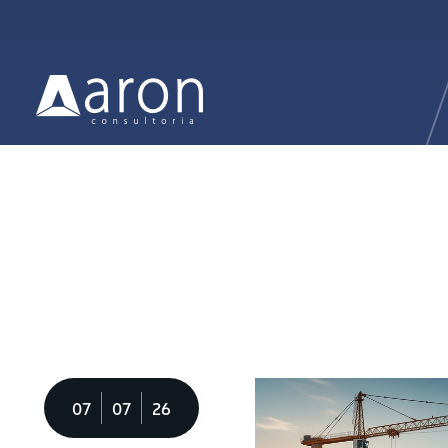
07
07
26