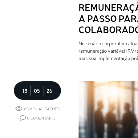
REMUNERAÇÃO
A PASSO PAR
COLABORADO
No cenário corporativo atual
remuneração variável (RV) 
mas sua implementação prá
18
05
26
63 VISUALIZAÇÕES
0 COMENTÁRIO