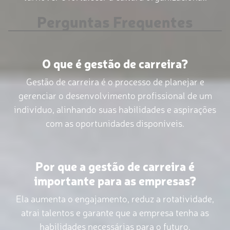
Perguntas Frequentes
O que é gestão de carreira?
Gestão de carreira é o processo de planejar e
gerenciar o desenvolvimento profissional de um
indivíduo, alinhando suas habilidades e aspirações
com as oportunidades disponíveis.
Por que a gestão de carreira é
importante para as empresas?
Ela aumenta o engajamento, reduz a rotatividade,
atrai talentos e garante que a empresa tenha as
habilidades necessárias para o futuro.