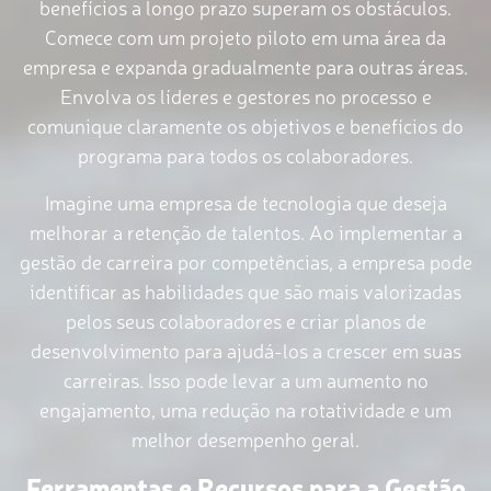
benefícios a longo prazo superam os obstáculos.
Comece com um projeto piloto em uma área da
empresa e expanda gradualmente para outras áreas.
Envolva os líderes e gestores no processo e
comunique claramente os objetivos e benefícios do
programa para todos os colaboradores.
Imagine uma empresa de tecnologia que deseja
melhorar a retenção de talentos. Ao implementar a
gestão de carreira por competências, a empresa pode
identificar as habilidades que são mais valorizadas
pelos seus colaboradores e criar planos de
desenvolvimento para ajudá-los a crescer em suas
carreiras. Isso pode levar a um aumento no
engajamento, uma redução na rotatividade e um
melhor desempenho geral.
Ferramentas e Recursos para a Gestão