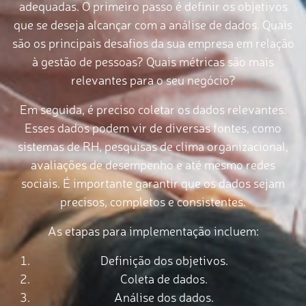
adequadas. O primeiro passo é definir os objetivos
que se deseja alcançar com a análise de dados. Quais
são os principais desafios da sua empresa em relação
à gestão de pessoas? Quais métricas são mais
relevantes para o seu negócio?
Em seguida, é preciso coletar os dados relevantes.
Esses dados podem vir de diversas fontes, como
sistemas de RH, pesquisas de clima organizacional,
avaliações de desempenho e até mesmo redes
sociais. É importante garantir que os dados sejam
precisos, completos e consistentes.
As etapas para implementação incluem:
Definição dos objetivos.
Coleta de dados.
Análise dos dados.