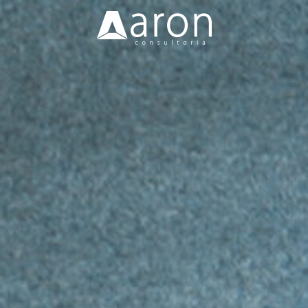
Nossa Missão
Soluções
Clientes
Blog
Vagas
Contato