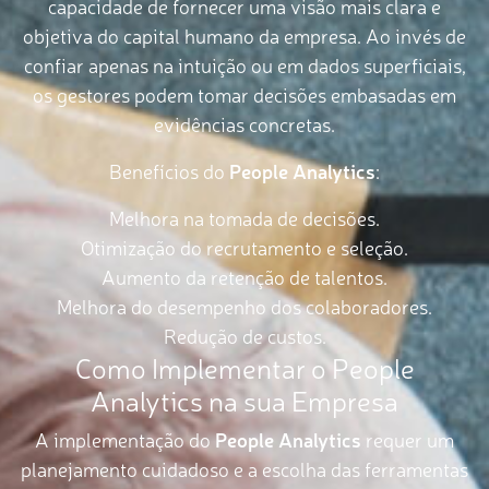
capacidade de fornecer uma visão mais clara e
objetiva do capital humano da empresa. Ao invés de
confiar apenas na intuição ou em dados superficiais,
os gestores podem tomar decisões embasadas em
evidências concretas.
Benefícios do
People Analytics
:
Melhora na tomada de decisões.
Otimização do recrutamento e seleção.
Aumento da retenção de talentos.
Melhora do desempenho dos colaboradores.
Redução de custos.
Como Implementar o People
Analytics na sua Empresa
A implementação do
People Analytics
requer um
planejamento cuidadoso e a escolha das ferramentas