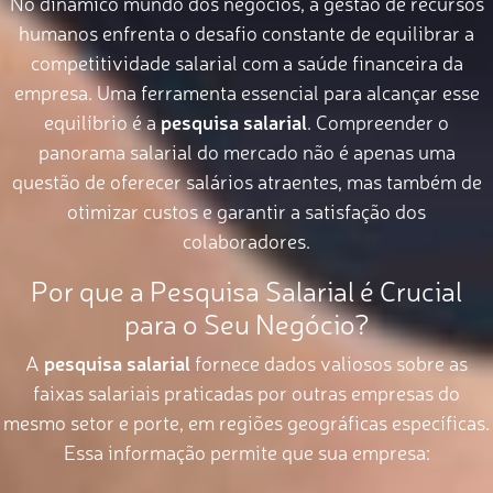
No dinâmico mundo dos negócios, a gestão de recursos
humanos enfrenta o desafio constante de equilibrar a
competitividade salarial com a saúde financeira da
empresa. Uma ferramenta essencial para alcançar esse
equilíbrio é a
pesquisa salarial
. Compreender o
panorama salarial do mercado não é apenas uma
questão de oferecer salários atraentes, mas também de
otimizar custos e garantir a satisfação dos
colaboradores.
Por que a Pesquisa Salarial é Crucial
para o Seu Negócio?
A
pesquisa salarial
fornece dados valiosos sobre as
faixas salariais praticadas por outras empresas do
mesmo setor e porte, em regiões geográficas específicas.
Essa informação permite que sua empresa: