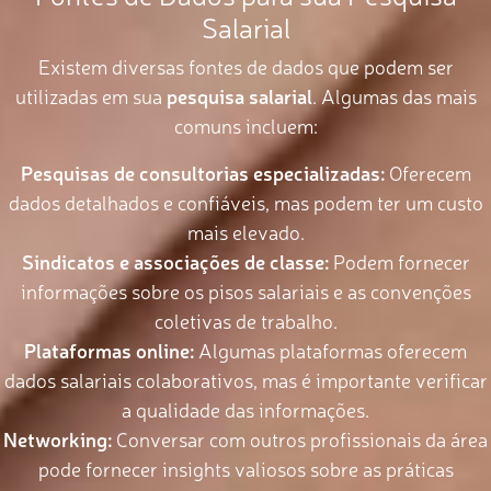
Salarial
Existem diversas fontes de dados que podem ser
utilizadas em sua
pesquisa salarial
. Algumas das mais
comuns incluem:
Pesquisas de consultorias especializadas:
Oferecem
dados detalhados e confiáveis, mas podem ter um custo
mais elevado.
Sindicatos e associações de classe:
Podem fornecer
informações sobre os pisos salariais e as convenções
coletivas de trabalho.
Plataformas online:
Algumas plataformas oferecem
dados salariais colaborativos, mas é importante verificar
a qualidade das informações.
Networking:
Conversar com outros profissionais da área
pode fornecer insights valiosos sobre as práticas