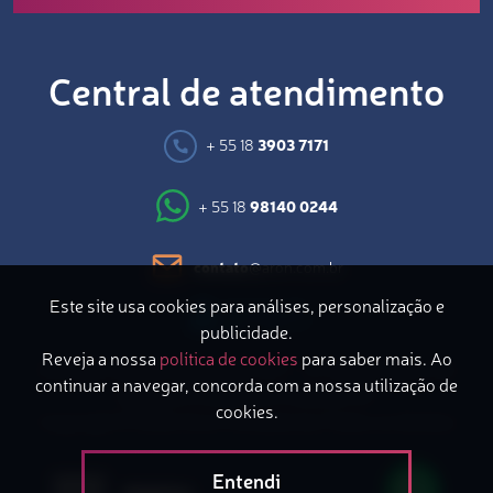
Central de atendimento
+ 55 18
3903 7171
+ 55 18
98140 0244
contato
@aron.com.br
Este site usa cookies para análises, personalização e
publicidade.
Reveja a nossa
política de cookies
para saber mais. Ao
Avenida Coronel Marcondes, 871 – 2º Andar | Bairro do
continuar a navegar, concorda com a nossa utilização de
Bosque | Presidente Prudente/SP
cookies.
Copyright © 2026 Aron Consultoria | Todos os direitos
reservados
Entendi
menu