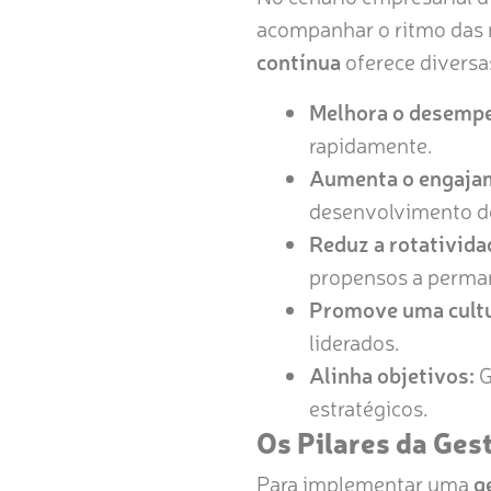
acompanhar o ritmo das 
contínua
oferece diversa
Melhora o desemp
rapidamente.
Aumenta o engaja
desenvolvimento d
Reduz a rotativida
propensos a perma
Promove uma cultu
liderados.
Alinha objetivos:
G
estratégicos.
Os Pilares da Ge
Para implementar uma
g