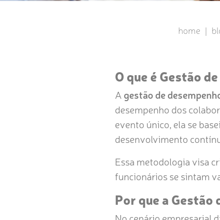
home
|
bl
O que é Gestão d
A
gestão de desempenho
desempenho dos colaborad
evento único, ela se bas
desenvolvimento contín
Essa metodologia visa cr
funcionários se sintam v
Por que a Gestão
No cenário empresarial di