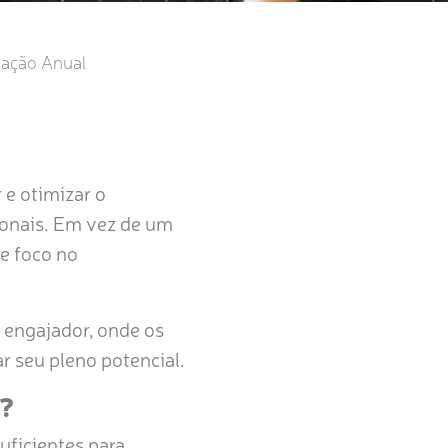
iação Anual
e otimizar o
ionais. Em vez de um
e foco no
e engajador, onde os
r seu pleno potencial.
e?
uficientes para