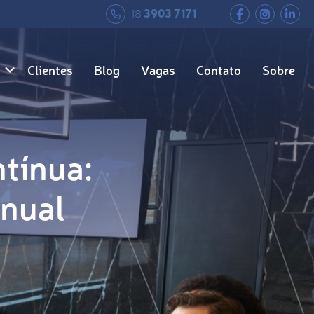
18
3903 7171
Clientes
Blog
Vagas
Contato
Sobre
tínua:
Anual