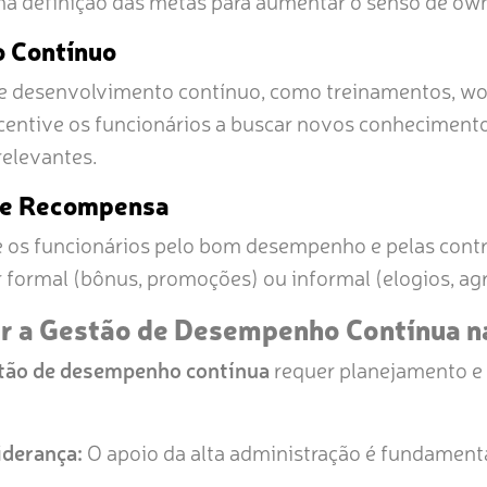
na definição das metas para aumentar o senso de ow
 Contínuo
e desenvolvimento contínuo, como treinamentos, wo
ncentive os funcionários a buscar novos conhecimento
relevantes.
 e Recompensa
os funcionários pelo bom desempenho e pelas contrib
formal (bônus, promoções) ou informal (elogios, ag
 a Gestão de Desempenho Contínua n
tão de desempenho contínua
requer planejamento 
iderança:
O apoio da alta administração é fundamenta