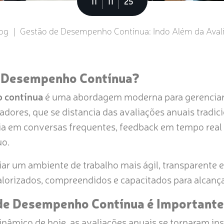
11
11
25
og
|
Gestão de Desempenho Contínua: Indo Além da Aval
e Desempenho Contínua?
 contínua
é uma abordagem moderna para gerenciar 
ores, que se distancia das avaliações anuais tradic
eia em conversas frequentes, feedback em tempo real 
uo.
iar um ambiente de trabalho mais ágil, transparente 
alorizados, compreendidos e capacitados para alcança
 de Desempenho Contínua é Important
nâmico de hoje, as avaliações anuais se tornaram ins