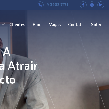
18
3903 7171
Clientes
Blog
Vagas
Contato
Sobre
 A
a Atrair
cto