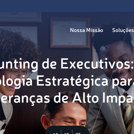
Nossa Missão
Soluções
unting de Executivos:
ogia Estratégica par
deranças de Alto Impa