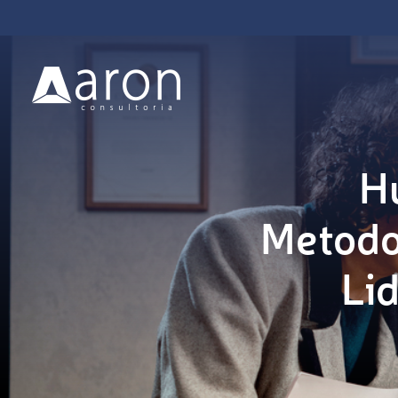
H
Metodol
Li