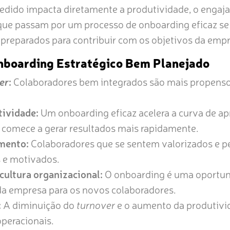
ido impacta diretamente a produtividade, o engaja
 que passam por um processo de onboarding eficaz s
e preparados para contribuir com os objetivos da emp
nboarding Estratégico Bem Planejado
er
:
Colaboradores bem integrados são mais propenso
ividade:
Um onboarding eficaz acelera a curva de ap
 comece a gerar resultados mais rapidamente.
mento:
Colaboradores que se sentem valorizados e p
 e motivados.
cultura organizacional:
O onboarding é uma oportuni
 da empresa para os novos colaboradores.
:
A diminuição do
turnover
e o aumento da produtivi
operacionais.