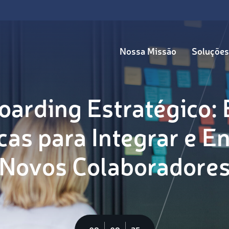
Nossa Missão
Soluções
arding Estratégico:
cas para Integrar e E
Novos Colaboradore