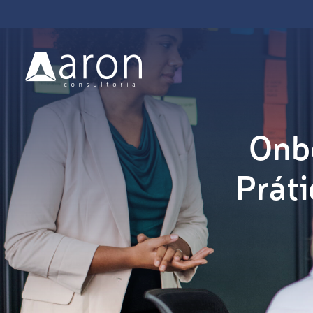
Onbo
Práti