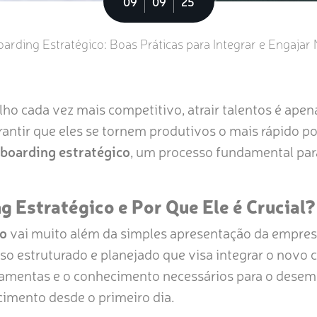
09
09
25
arding Estratégico: Boas Práticas para Integrar e Engaja
o cada vez mais competitivo, atrair talentos é apen
rantir que eles se tornem produtivos o mais rápido p
boarding estratégico
, um processo fundamental par
g Estratégico e Por Que Ele é Crucial?
co
vai muito além da simples apresentação da empres
so estruturado e planejado que visa integrar o novo c
rramentas e o conhecimento necessários para o dese
cimento desde o primeiro dia.