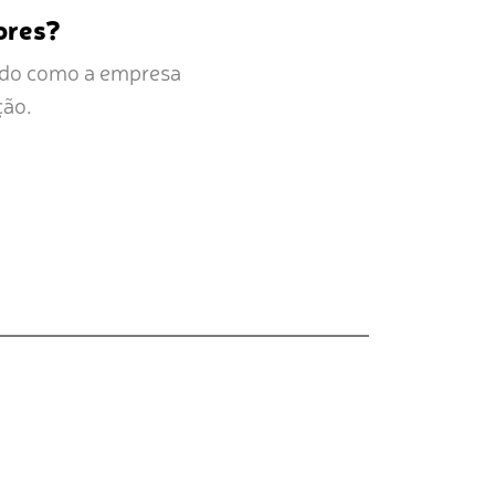
ores?
ando como a empresa
ção.