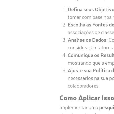
Defina seus Objetivo
tomar com base nos r
Escolha as Fontes d
associações de classe
Analise os Dados:
Co
consideração fatores 
Comunique os Resul
mostrando que a empr
Ajuste sua Política
necessários na sua po
colaboradores.
Como Aplicar Iss
Implementar uma
pesqu