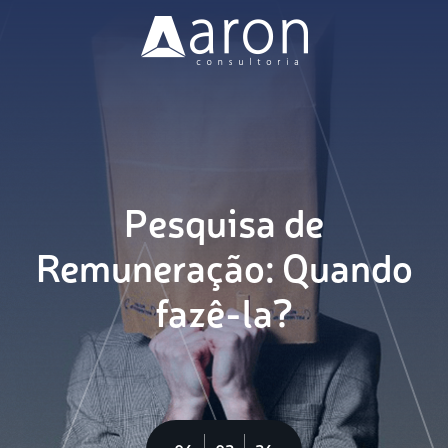
Nossa Missão
Soluções
Clientes
Pesquisa de
Blog
Remuneração: Quando
fazê-la?
Vagas
Contato