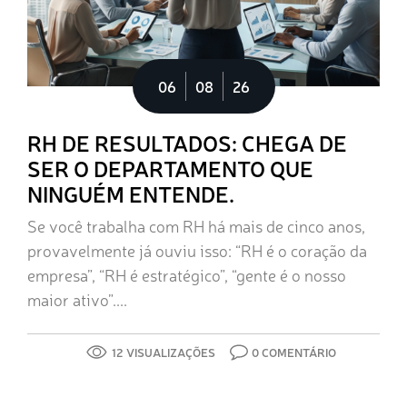
06
08
26
RH DE RESULTADOS: CHEGA DE
SER O DEPARTAMENTO QUE
NINGUÉM ENTENDE.
Se você trabalha com RH há mais de cinco anos,
provavelmente já ouviu isso: “RH é o coração da
empresa”, “RH é estratégico”, “gente é o nosso
maior ativo”....
12 VISUALIZAÇÕES
0 COMENTÁRIO