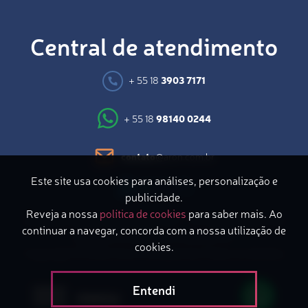
Central de atendimento
+ 55 18
3903 7171
+ 55 18
98140 0244
contato
@aron.com.br
Este site usa cookies para análises, personalização e
publicidade.
Reveja a nossa
política de cookies
para saber mais. Ao
Avenida Coronel Marcondes, 871 – 2º Andar | Bairro do
continuar a navegar, concorda com a nossa utilização de
Bosque | Presidente Prudente/SP
cookies.
Copyright © 2026 Aron Consultoria | Todos os direitos
reservados
Entendi
menu