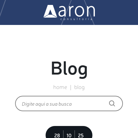
Nossa Missão
Soluções
Clientes
Blog
Blog
home
|
blog
Vagas
Contato
28
10
25