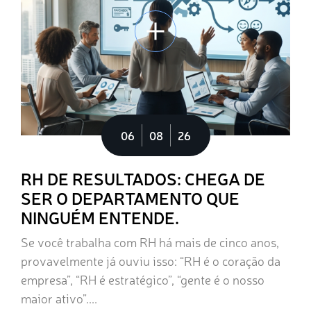
06
08
26
RH DE RESULTADOS: CHEGA DE
SER O DEPARTAMENTO QUE
NINGUÉM ENTENDE.
Se você trabalha com RH há mais de cinco anos,
provavelmente já ouviu isso: “RH é o coração da
empresa”, “RH é estratégico”, “gente é o nosso
maior ativo”....