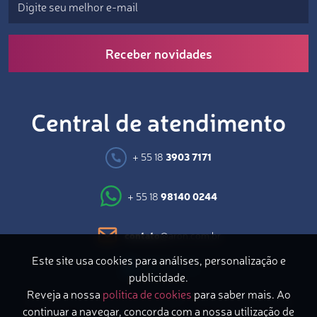
Receber novidades
Central de atendimento
+ 55 18
3903 7171
+ 55 18
98140 0244
contato
@aron.com.br
Este site usa cookies para análises, personalização e
publicidade.
Reveja a nossa
política de cookies
para saber mais. Ao
Avenida Coronel Marcondes, 871 – 2º Andar | Bairro do
continuar a navegar, concorda com a nossa utilização de