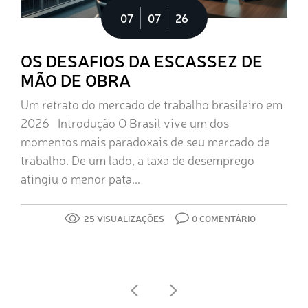
07
07
26
OS DESAFIOS DA ESCASSEZ DE
MÃO DE OBRA
Um retrato do mercado de trabalho brasileiro em
2026 Introdução O Brasil vive um dos
momentos mais paradoxais de seu mercado de
trabalho. De um lado, a taxa de desemprego
atingiu o menor pata...
25 VISUALIZAÇÕES
0 COMENTÁRIO