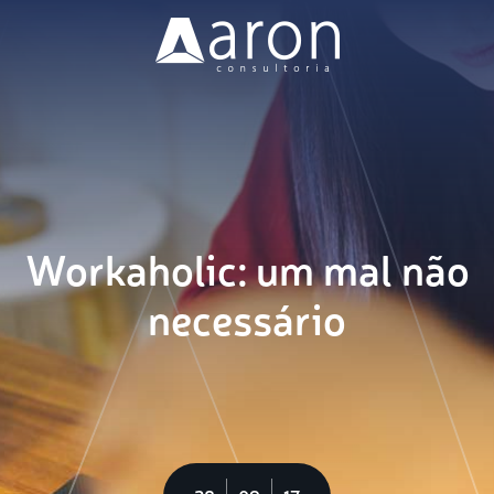
Nossa Missão
Soluções
Clientes
Workaholic: um mal não
Blog
necessário
Vagas
Contato