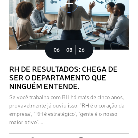
06
08
26
RH DE RESULTADOS: CHEGA DE
SER O DEPARTAMENTO QUE
NINGUÉM ENTENDE.
Se você trabalha com RH há mais de cinco anos,
provavelmente já ouviu isso: “RH é o coração da
empresa”, “RH é estratégico”, “gente é o nosso
maior ativo”....