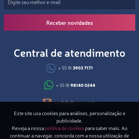
Receber novidades
Central de atendimento
+ 55 18
3903 7171
+ 55 18
98140 0244
contato
@aron.com.br
Este site usa cookies para análises, personalização e
publicidade.
Reveja a nossa
política de cookies
para saber mais. Ao
Avenida Coronel Marcondes, 871 – 2º Andar | Bairro do
continuar a navegar, concorda com a nossa utilização de
Bosque | Presidente Prudente/SP