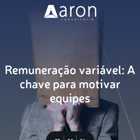
Nossa Missão
Soluções
Clientes
Remuneração variável: A
Blog
chave para motivar
equipes
Vagas
Contato