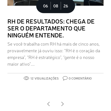
06
08
26
RH DE RESULTADOS: CHEGA DE
SER O DEPARTAMENTO QUE
NINGUÉM ENTENDE.
Se você trabalha com RH há mais de cinco anos,
provavelmente já ouviu isso: “RH é o coração da
empresa”, “RH é estratégico”, “gente é o nosso
maior ativo”....
12 VISUALIZAÇÕES
0 COMENTÁRIO