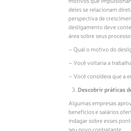
motivos que impulsionam 
deles se relacionam dir
perspectiva de cresciment
desligamento deve conte
área sobre seus processos
– Qual o motivo do desl
– Você voltaria a trabal
– Você considera que a 
Descobrir práticas d
Algumas empresas aprove
benefícios e salários ofe
indagar sobre esses ponto
seu novo contratante.